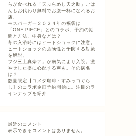
らが食べれる「天ぷらめし天之助」ごは
んもお代わり無料でお腹一杯になれるお
店。
モスバーガー２０２４年の福袋は
『ONE PIECE』とのコラボ。予約の期
間と方法、中身などは？
冬の入浴時にはヒートショックに注意。
ヒートショックの危険性と予防する対策
を解説。
フジ三上真奈アナが病気により入院。激
やせした姿に心配する声も。その病名
は？
数量限定【コメダ珈琲・すみっコぐら
し】のコラボ企画予約開始に。注目のラ
インナップを紹介
最近のコメント
表示できるコメントはありません。