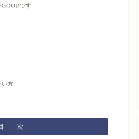
GOODです。
。
方
たい方
目 次