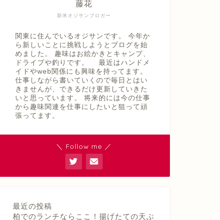
藤花
新米オジサンブロガー
関東に住んでいるオジサンです。 今年か
ら新しいことに挑戦しようとブログを始
めました。 趣味はお絵かきとキャンプ、
ドライブや釣りです。 最近はハンドメ
イドやweb関係にも興味を持ってます。
仕事しながら書いていくので毎日とはい
きませんが、できるだけ更新していきた
いと思っています。 将来的には今の仕事
から趣味関連を仕事にしたいと狙って頑
張ってます。
＼ Follow me ／
最近の投稿
柏でのランチならここ！揚げたての天ぷ