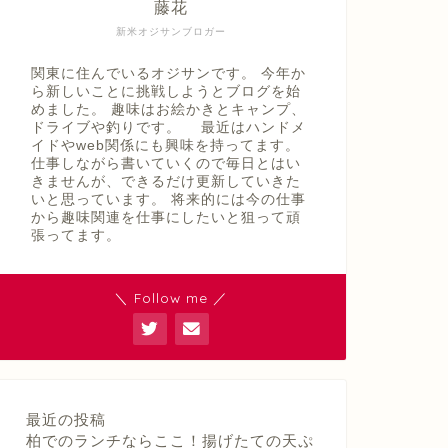
藤花
新米オジサンブロガー
関東に住んでいるオジサンです。 今年か
ら新しいことに挑戦しようとブログを始
めました。 趣味はお絵かきとキャンプ、
ドライブや釣りです。 最近はハンドメ
イドやweb関係にも興味を持ってます。
仕事しながら書いていくので毎日とはい
きませんが、できるだけ更新していきた
いと思っています。 将来的には今の仕事
から趣味関連を仕事にしたいと狙って頑
張ってます。
＼ Follow me ／
最近の投稿
柏でのランチならここ！揚げたての天ぷ