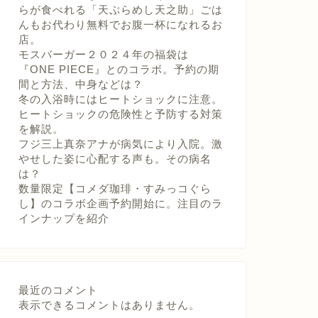
らが食べれる「天ぷらめし天之助」ごは
んもお代わり無料でお腹一杯になれるお
店。
モスバーガー２０２４年の福袋は
『ONE PIECE』とのコラボ。予約の期
間と方法、中身などは？
冬の入浴時にはヒートショックに注意。
ヒートショックの危険性と予防する対策
を解説。
フジ三上真奈アナが病気により入院。激
やせした姿に心配する声も。その病名
は？
数量限定【コメダ珈琲・すみっコぐら
し】のコラボ企画予約開始に。注目のラ
インナップを紹介
最近のコメント
表示できるコメントはありません。