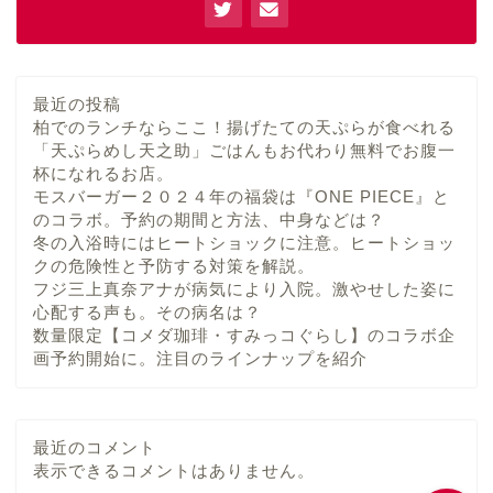
最近の投稿
柏でのランチならここ！揚げたての天ぷらが食べれる
「天ぷらめし天之助」ごはんもお代わり無料でお腹一
杯になれるお店。
モスバーガー２０２４年の福袋は『ONE PIECE』と
のコラボ。予約の期間と方法、中身などは？
ホーム
冬の入浴時にはヒートショックに注意。ヒートショッ
クの危険性と予防する対策を解説。
プロフィール
フジ三上真奈アナが病気により入院。激やせした姿に
心配する声も。その病名は？
数量限定【コメダ珈琲・すみっコぐらし】のコラボ企
目次
画予約開始に。注目のラインナップを紹介
お問い合わせ
最近のコメント
表示できるコメントはありません。