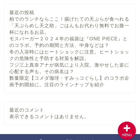
最近の投稿
柏でのランチならここ！揚げたての天ぷらが食べれる
「天ぷらめし天之助」ごはんもお代わり無料でお腹一
杯になれるお店。
モスバーガー２０２４年の福袋は『ONE PIECE』と
のコラボ。予約の期間と方法、中身などは？
ホーム
冬の入浴時にはヒートショックに注意。ヒートショッ
クの危険性と予防する対策を解説。
プロフィール
フジ三上真奈アナが病気により入院。激やせした姿に
心配する声も。その病名は？
数量限定【コメダ珈琲・すみっコぐらし】のコラボ企
目次
画予約開始に。注目のラインナップを紹介
お問い合わせ
最近のコメント
表示できるコメントはありません。
MENU