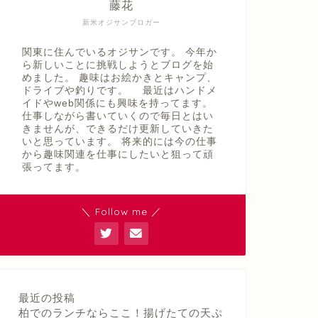
藤花
新米オジサンブロガー
関東に住んでいるオジサンです。 今年か
ら新しいことに挑戦しようとブログを始
めました。 趣味はお絵かきとキャンプ、
ドライブや釣りです。 最近はハンドメ
イドやweb関係にも興味を持ってます。
仕事しながら書いていくので毎日とはい
きませんが、できるだけ更新していきた
いと思っています。 将来的には今の仕事
から趣味関連を仕事にしたいと狙って頑
張ってます。
＼ Follow me ／
最近の投稿
柏でのランチならここ！揚げたての天ぷ