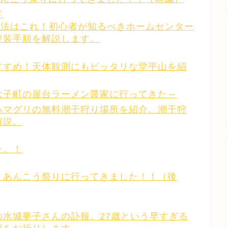
ド
方法はこれ！初心者が知るべきホームセンター
塗装手順を解説します。
すすめ！天体観測にもピッタリな堂平山を紹
大子町の屋台ラーメン醤家に行ってきた～
ハマグリの無料潮干狩り場所を紹介。潮干狩
解説。
た。！
！あんこう祭りに行ってきました！！（後
水城夢子さんの訃報。27歳という早すぎる