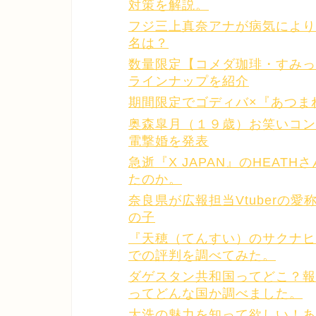
対策を解説。
フジ三上真奈アナが病気により
名は？
数量限定【コメダ珈琲・すみっ
ラインナップを紹介
期間限定でゴディバ×『あつま
奥森皐月（１９歳）お笑いコン
電撃婚を発表
急逝『X JAPAN』のHEA
たのか。
奈良県が広報担当Vtuberの
の子
『天穂（てんすい）のサクナヒ
での評判を調べてみた。
ダゲスタン共和国ってどこ？報
ってどんな国か調べました。
大洗の魅力を知って欲しい！あ