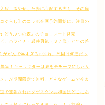
入院。激やせした姿に心配する声も。その病
コぐらし】のコラボ企画予約開始に。注目の
れ どうぶつの森』のチョコレート発売
ビ、ハライチ・岩井勇気（３７歳）と年の差
THさんががんで早すぎるお別れ。死因は何癌だっ
愛称募集！キャラクターは鹿をモチーフにした女
メ』が期間限定で無料。どんなゲームで今ま
道で速報されたダゲスタン共和国はどこにあ
んこう祭りに行ってきました！！（前編）