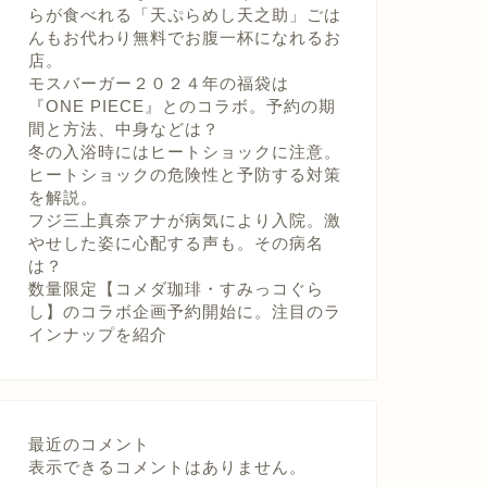
らが食べれる「天ぷらめし天之助」ごは
んもお代わり無料でお腹一杯になれるお
店。
モスバーガー２０２４年の福袋は
『ONE PIECE』とのコラボ。予約の期
間と方法、中身などは？
冬の入浴時にはヒートショックに注意。
ヒートショックの危険性と予防する対策
を解説。
フジ三上真奈アナが病気により入院。激
やせした姿に心配する声も。その病名
は？
数量限定【コメダ珈琲・すみっコぐら
し】のコラボ企画予約開始に。注目のラ
インナップを紹介
最近のコメント
表示できるコメントはありません。